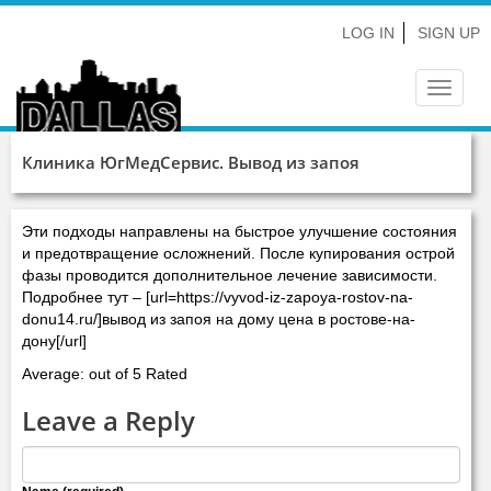
LOG IN
SIGN UP
Toggle
navigat
Клиника ЮгМедСервис. Вывод из запоя
Эти подходы направлены на быстрое улучшение состояния
и предотвращение осложнений. После купирования острой
фазы проводится дополнительное лечение зависимости.
Подробнее тут – [url=https://vyvod-iz-zapoya-rostov-na-
donu14.ru/]вывод из запоя на дому цена в ростове-на-
дону[/url]
Average: out of 5 Rated
Leave a Reply