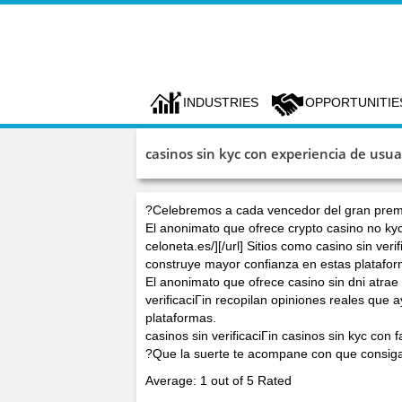
INDUSTRIES
OPPORTUNITIE
casinos sin kyc con experiencia de usua
?Celebremos a cada vencedor del gran prem
El anonimato que ofrece crypto casino no kyc
celoneta.es/][/url] Sitios como casino sin ver
construye mayor confianza en estas platafor
El anonimato que ofrece casino sin dni atra
verificaciГіn recopilan opiniones reales que 
plataformas.
casinos sin verificaciГіn casinos sin kyc con f
?Que la suerte te acompane con que consig
Average: 1 out of 5 Rated