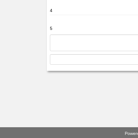
4
5
Power