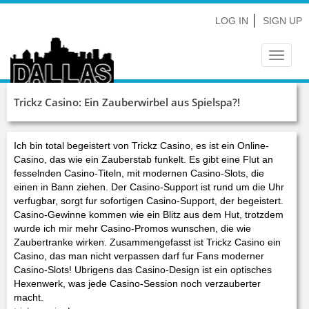
LOG IN
SIGN UP
Toggle
navigat
Trickz Casino: Ein Zauberwirbel aus Spielspa?!
Ich bin total begeistert von Trickz Casino, es ist ein Online-
Casino, das wie ein Zauberstab funkelt. Es gibt eine Flut an
fesselnden Casino-Titeln, mit modernen Casino-Slots, die
einen in Bann ziehen. Der Casino-Support ist rund um die Uhr
verfugbar, sorgt fur sofortigen Casino-Support, der begeistert.
Casino-Gewinne kommen wie ein Blitz aus dem Hut, trotzdem
wurde ich mir mehr Casino-Promos wunschen, die wie
Zaubertranke wirken. Zusammengefasst ist Trickz Casino ein
Casino, das man nicht verpassen darf fur Fans moderner
Casino-Slots! Ubrigens das Casino-Design ist ein optisches
Hexenwerk, was jede Casino-Session noch verzauberter
macht.