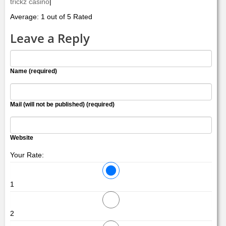
trickz casino
|
Average: 1 out of 5 Rated
Leave a Reply
Name (required)
Mail (will not be published) (required)
Website
Your Rate:
1
2